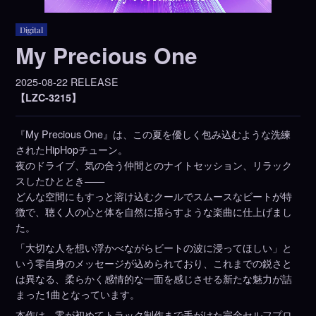
Digital
My Precious One
2025-08-22 RELEASE
【LZC-3215】
『My Precious One』は、この夏を優しく包み込むような洗練
されたHipHopチューン。
夜のドライブ、気の合う仲間とのナイトセッション、リラック
スしたひととき——
どんな空間にもすっと溶け込むクールでスムースなビートが特
徴で、聴く人の心と体を自然に揺らすような楽曲に仕上げまし
た。
「大切な人を想い浮かべながらビートの波に浸ってほしい」と
いう零自身のメッセージが込められており、これまでの鋭さと
は異なる、柔らかく感情的な一面を感じさせる新たな魅力が詰
まった1曲となっています。
本作は、零が初めてトラック制作まで手がけた完全セルフプロ