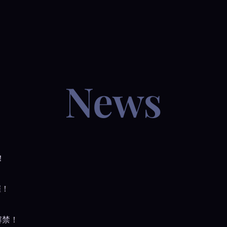
news
！
催！
ン解禁！