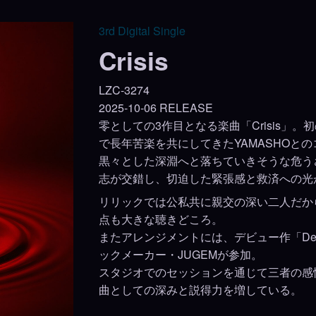
3rd Digital Single
Crisis
LZC-3274
2025-10-06 RELEASE
零としての3作目となる楽曲「Crisis」。
で長年苦楽を共にしてきたYAMASHOと
黒々とした深淵へと落ちていきそうな危う
志が交錯し、切迫した緊張感と救済への光が
リリックでは公私共に親交の深い二人だか
点も大きな聴きどころ。
またアレンジメントには、デビュー作「De
ックメーカー・JUGEMが参加。
スタジオでのセッションを通じて三者の感
曲としての深みと説得力を増している。