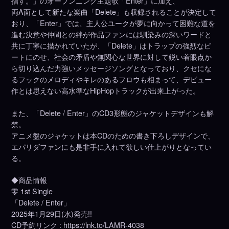
指す。」のオープンニング主題歌「Enter」に加え、
両A面として新たな楽曲「Delete」も収録されることが決定して
おり、「Enter」では、主人公ユークが夢に向かって困難な道を
進む決意や仲間との絆が作品ファンには馴染みの深いワードと
共に丁寧に描かれていたが、「Delete」はトラップの強烈なビ
ートにのせ、社会の矛盾や無関心な世界に対して鋭い着眼点か
ら切り込んだ力強いメッセージソングとなっており、クセにな
るフックのメロディやキレのあるフロウも相まって、デビュー
作とは思えない高水準なHipHopトラックが出来上がった。
また、「Delete / Enter」のCD3形態のジャケットデザインも解
禁。
アニメ盤のジャケットは本CDのための書き下ろしデザインで、
エパリダファンにも是非手に入れて欲しい仕上がりとなってい
る。
◆商品情報
零 1st Single
「Delete / Enter」
2025年1月29日(水)発売!!
CD予約リンク : https://lnk.to/LAMR-4038