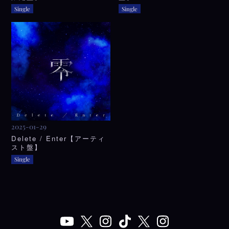
Single
Single
2025-01-29
Delete / Enter【アーティ
スト盤】
Single